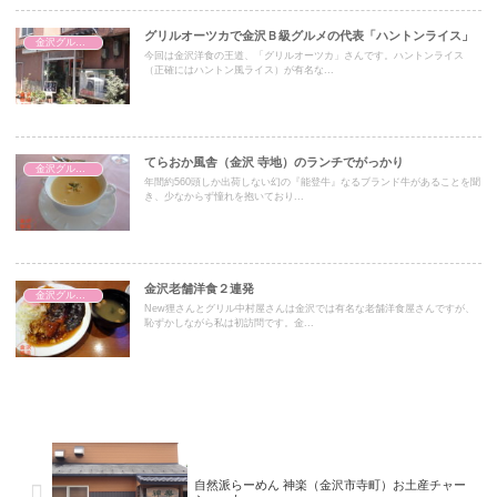
グリルオーツカで金沢Ｂ級グルメの代表「ハントンライス」
金沢グルメ・洋系
今回は金沢洋食の王道、「グリルオーツカ」さんです。ハントンライス
（正確にはハントン風ライス）が有名な...
てらおか風舎（金沢 寺地）のランチでがっかり
金沢グルメ・洋系
年間約560頭しか出荷しない幻の『能登牛』なるブランド牛があることを聞
き、少なからず憧れを抱いており...
金沢老舗洋食２連発
金沢グルメ・洋系
New狸さんとグリル中村屋さんは金沢では有名な老舗洋食屋さんですが、
恥ずかしながら私は初訪問です。金...
自然派らーめん 神楽（金沢市寺町）お土産チャー