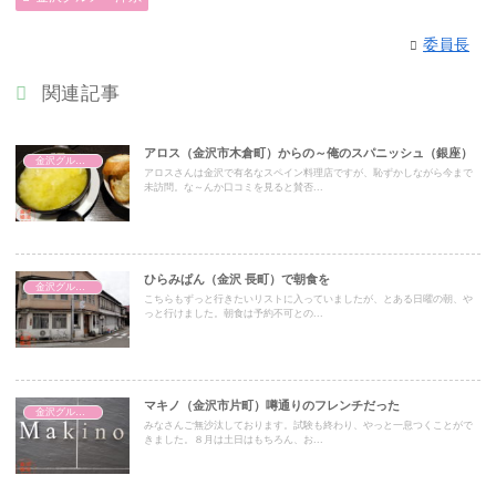
委員長
関連記事
アロス（金沢市木倉町）からの～俺のスパニッシュ（銀座）
金沢グルメ・洋系
アロスさんは金沢で有名なスペイン料理店ですが、恥ずかしながら今まで
未訪問。な～んか口コミを見ると賛否...
ひらみぱん（金沢 長町）で朝食を
金沢グルメ・洋系
こちらもずっと行きたいリストに入っていましたが、とある日曜の朝、や
っと行けました。朝食は予約不可との...
マキノ（金沢市片町）噂通りのフレンチだった
金沢グルメ・洋系
みなさんご無沙汰しております。試験も終わり、やっと一息つくことがで
きました。８月は土日はもちろん、お...