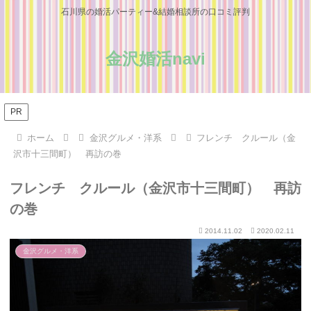
石川県の婚活パーティー&結婚相談所の口コミ評判
金沢婚活navi
PR
ホーム
金沢グルメ・洋系
フレンチ クルール（金
沢市十三間町） 再訪の巻
フレンチ クルール（金沢市十三間町） 再訪
の巻
2014.11.02
2020.02.11
金沢グルメ・洋系