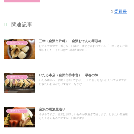
委員長
関連記事
三幸（金沢市片町） 金沢おでんの筆頭格
金沢グルメ・和系
おでんで金沢で一番とか、日本で一番とか言われている『三幸』さんに訪
問しました。その日は平日開店直後に...
いたる本店（金沢市柿木畠） 早春の陣
金沢グルメ・和系
いたる本店へ。訪問月は3月ですが、正月におせちをいただいて以来です。
行きたいお店がありすぎて、なかな...
金沢の居酒屋巡り
金沢グルメ・和系
今さらですが、金沢は美味しいものが多過ぎて困ります。行きたい居酒屋
もたくさんあるのですが、日程の都合...