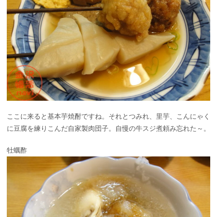
ここに来ると基本芋焼酎ですね。それとつみれ、里芋、こんにゃく
に豆腐を練りこんだ自家製肉団子。自慢の牛スジ煮頼み忘れた～。
牡蠣酢