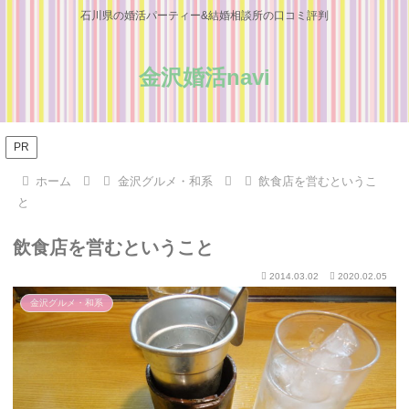
石川県の婚活パーティー&結婚相談所の口コミ評判
金沢婚活navi
PR
ホーム
金沢グルメ・和系
飲食店を営むというこ
と
飲食店を営むということ
2014.03.02
2020.02.05
金沢グルメ・和系