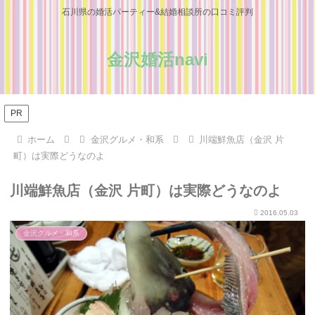
石川県の婚活パーティー&結婚相談所の口コミ評判
金沢婚活navi
PR
ホーム
金沢グルメ・和系
川端鮮魚店（金沢 片
町）は実際どうなのよ
川端鮮魚店（金沢 片町）は実際どうなのよ
2016.05.03
金沢グルメ・和系