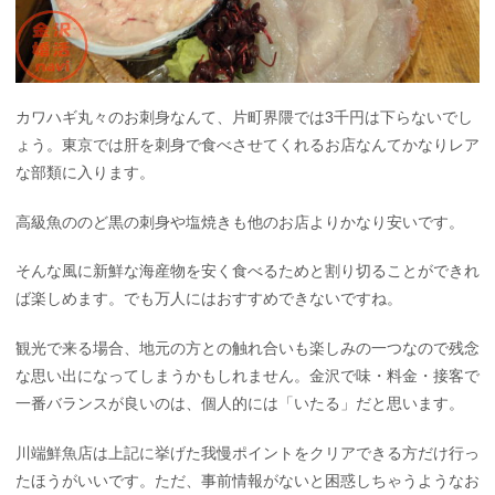
カワハギ丸々のお刺身なんて、片町界隈では3千円は下らないでし
ょう。東京では肝を刺身で食べさせてくれるお店なんてかなりレア
な部類に入ります。
高級魚ののど黒の刺身や塩焼きも他のお店よりかなり安いです。
そんな風に新鮮な海産物を安く食べるためと割り切ることができれ
ば楽しめます。でも万人にはおすすめできないですね。
観光で来る場合、地元の方との触れ合いも楽しみの一つなので残念
な思い出になってしまうかもしれません。金沢で味・料金・接客で
一番バランスが良いのは、個人的には「いたる」だと思います。
川端鮮魚店は上記に挙げた我慢ポイントをクリアできる方だけ行っ
たほうがいいです。ただ、事前情報がないと困惑しちゃうようなお