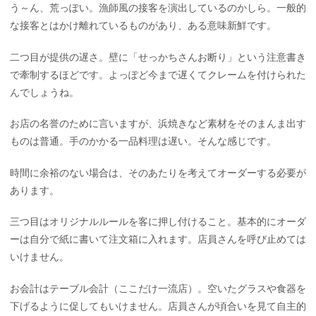
う～ん、荒っぽい。漁師風の接客を演出しているのかしら。一般的
な接客とはかけ離れているものがあり、ある意味新鮮です。
二つ目が提供の遅さ。壁に「せっかちさんお断り」という注意書き
で牽制するほどです。よっぽど今まで遅くてクレームを付けられた
んでしょうね。
お店の名誉のために言いますが、浜焼きなど素材をそのまんま出す
ものは普通。手のかかる一品料理は遅い。そんな感じです。
時間に余裕のない場合は、そのあたりを考えてオーダーする必要が
あります。
三つ目はオリジナルルールを客に押し付けること。基本的にオーダ
ーは自分で紙に書いて注文箱に入れます。店員さんを呼び止めては
いけません。
お会計はテーブル会計（ここだけ一流店）。空いたグラスや食器を
下げるように促してもいけません。店員さんが頃合いを見て自主的