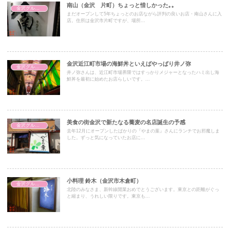
南山（金沢 片町）ちょっと惜しかった｡｡
金沢グルメ・和系
まだオープンして5年ちょっとのお店ながら評判の良いお店・南山さんに入
店。住所は金沢市片町ですが、場所...
金沢近江町市場の海鮮丼といえばやっぱり井ノ弥
金沢グルメ・和系
井ノ弥さんは、近江町市場界隈ではすっかりメジャーとなったハミ出し海
鮮丼を最初に始めたお店らしいです。...
美食の街金沢で新たなる蕎麦の名店誕生の予感
金沢グルメ・和系
去年12月にオープンしたばかりの『やまの葉』さんにランチでお邪魔しま
した。ずっと気になっていたお店に...
小料理 鈴木（金沢市木倉町）
金沢グルメ・和系
北陸のみなさま、新幹線開業おめでとうございます。東京との距離がぐっ
と縮まり、うれしい限りです。東京も...