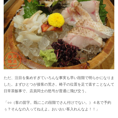
ただ、注目を集めすぎていろんな事実も早い段階で明らかになりま
した。まずひとつが接客の荒さ。椅子の位置を足で直すことなんて
日常茶飯事で、店員同士の怒号が普通に飛び交う。
「○○（客の苗字。既にこの段階でさん付けでない。）４名で予約
ぅ？そんなの入ってねえよ。おいおい客入れんなよ！！」