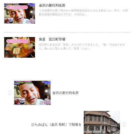
金沢の新行列名所
金沢グルメ・和系
７日木曜日の夜７時のテレ朝系黄金伝説をたまたま観ました。年２・３回
観る程度の番組なのですが、その日は...
魚旨 近江町市場
金沢グルメ・和系
近江町にあるお店「魚旨」さんに行ってきました。「鮨」ではありませ
ん。魚へんに旨いと書いて「魚旨（うお...
金沢の新行列名所
ひらみぱん（金沢 長町）で朝食を