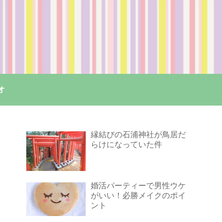
オ
縁結びの石浦神社が鳥居だ
らけになっていた件
婚活パーティーで男性ウケ
がいい！必勝メイクのポイ
ント