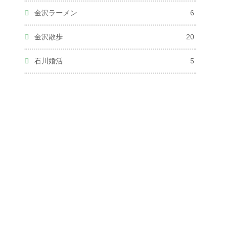
金沢ラーメン
6
金沢散歩
20
石川婚活
5