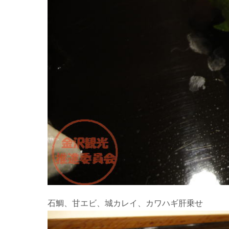
石鯛、甘エビ、城カレイ、カワハギ肝乗せ